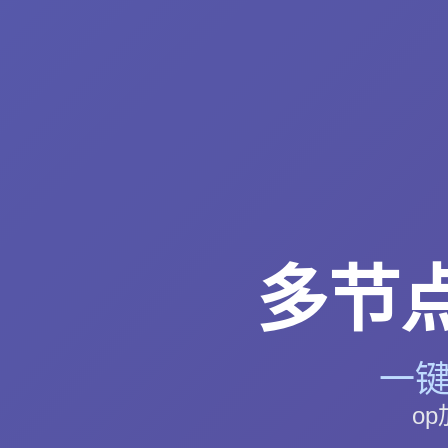
多节点
一键
o