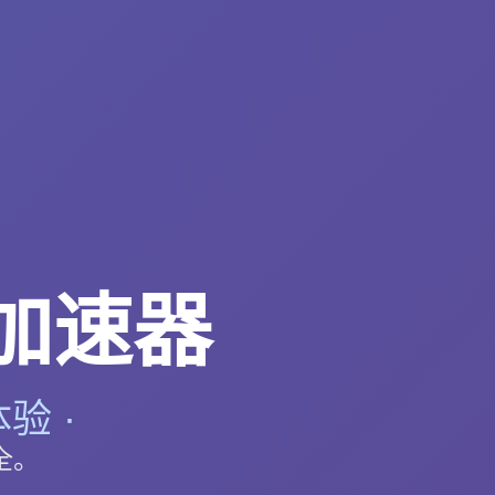
p加速器
验 ·
全。